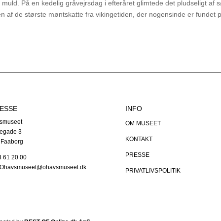
uld. På en kedelig gråvejrsdag i efteråret glimtede det pludseligt af s
én af de største møntskatte fra vikingetiden, der nogensinde er fundet 
ESSE
INFO
smuseet
OM MUSEET
egade 3
KONTAKT
 Faaborg
PRESSE
63 61 20 00
: Ohavsmuseet@ohavsmuseet.dk
PRIVATLIVSPOLITIK