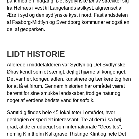
park med en indgang. Det Sydfynske Øhav strækker sig
fra Helnæs i vest til Langelands østkyst, afgrænset af
Ærø i syd og den sydfynske kyst i nord. Fastlandsdelen
af Faaborg-Midtfyn og Svendborg kommuner er også en
del af geoparken.
LIDT HISTORIE
Allerede i middelalderen var Sydfyn og Det Sydfynske
Øhav kendt som et særligt, dejligt hjørne af kongeriget.
Det var her, konger, adlen, kunstnere og tænkere tog hen
for at få et frirum. Gennem historien har området været
berømt for sine smukke landskaber, frodige natur og
noget af verdens bedste vand for søfolk.
Samtidig findes hele 45 lokaliteter i området, hvor
geologien er specielt interessant. Tre af dem i så høj
grad, at de er udpeget som internationale ”Geosites”,
nemlig Klintholm Kalkgrave, Ristinge Klint og hele Det