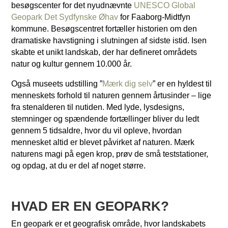
besøgscenter for det nyudnævnte
UNESCO Global
Geopark Det Sydfynske Øhav
for Faaborg-Midtfyn
kommune. Besøgscentret fortæller historien om den
dramatiske havstigning i slutningen af sidste istid. Isen
skabte et unikt landskab, der har defineret områdets
natur og kultur gennem 10.000 år.
Også museets udstilling ”
Mærk dig selv
” er en hyldest til
menneskets forhold til naturen gennem årtusinder – lige
fra stenalderen til nutiden. Med lyde, lysdesigns,
stemninger og spændende fortællinger bliver du ledt
gennem 5 tidsaldre, hvor du vil opleve, hvordan
mennesket altid er blevet påvirket af naturen. Mærk
naturens magi på egen krop, prøv de små teststationer,
og opdag, at du er del af noget større.
HVAD ER EN GEOPARK?
En geopark er et geografisk område, hvor landskabets