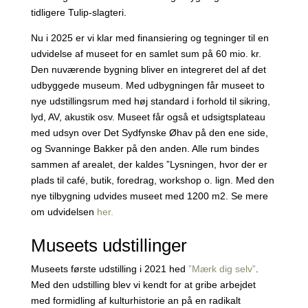
tidligere Tulip-slagteri.
Nu i 2025 er vi klar med finansiering og tegninger til en
udvidelse af museet for en samlet sum på 60 mio. kr.
Den nuværende bygning bliver en integreret del af det
udbyggede museum. Med udbygningen får museet to
nye udstillingsrum med høj standard i forhold til sikring,
lyd, AV, akustik osv. Museet får også et udsigtsplateau
med udsyn over Det Sydfynske Øhav på den ene side,
og Svanninge Bakker på den anden. Alle rum bindes
sammen af arealet, der kaldes ”Lysningen, hvor der er
plads til café, butik, foredrag, workshop o. lign. Med den
nye tilbygning udvides museet med 1200 m2. Se mere
om udvidelsen
her.
Museets udstillinger
Museets første udstilling i 2021 hed
”Mærk dig selv”
.
Med den udstilling blev vi kendt for at gribe arbejdet
med formidling af kulturhistorie an på en radikalt