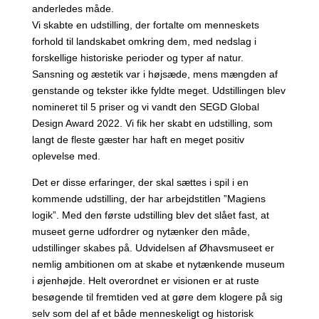
anderledes måde.
Vi skabte en udstilling, der fortalte om menneskets
forhold til landskabet omkring dem, med nedslag i
forskellige historiske perioder og typer af natur.
Sansning og æstetik var i højsæde, mens mængden af
genstande og tekster ikke fyldte meget. Udstillingen blev
nomineret til 5 priser og vi vandt den SEGD Global
Design Award 2022. Vi fik her skabt en udstilling, som
langt de fleste gæster har haft en meget positiv
oplevelse med.
Det er disse erfaringer, der skal sættes i spil i en
kommende udstilling, der har arbejdstitlen ”Magiens
logik”. Med den første udstilling blev det slået fast, at
museet gerne udfordrer og nytænker den måde,
udstillinger skabes på. Udvidelsen af Øhavsmuseet er
nemlig ambitionen om at skabe et ny­tænkende museum
i øjenhøjde. Helt overordnet er visionen er at ruste
besøgende til fremtiden ved at gøre dem klogere på sig
selv som del af et både menneskeligt og historisk