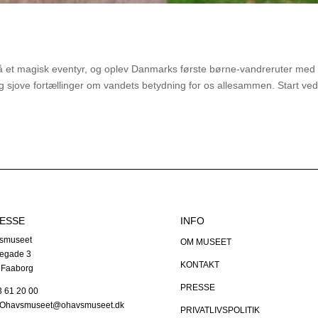
t magisk eventyr, og oplev Danmarks første børne-vandreruter med
g sjove fortællinger om vandets betydning for os allesammen. Start ve
ESSE
INFO
smuseet
OM MUSEET
egade 3
KONTAKT
 Faaborg
PRESSE
63 61 20 00
: Ohavsmuseet@ohavsmuseet.dk
PRIVATLIVSPOLITIK