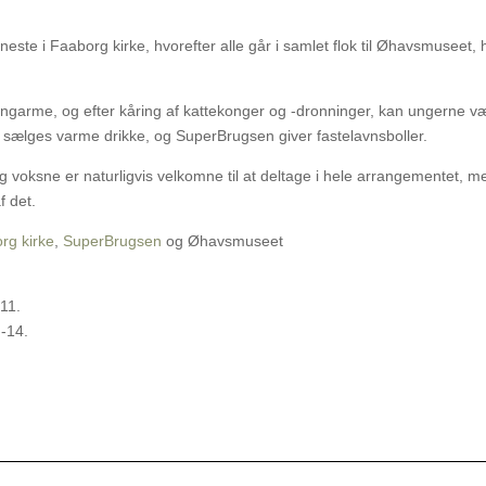
este i Faaborg kirke, hvorefter alle går i samlet flok til Øhavsmuseet, 
ingarme, og efter kåring af kattekonger og -dronninger, kan ungerne v
en sælges varme drikke, og SuperBrugsen giver fastelavnsboller.
og voksne er naturligvis velkomne til at deltage i hele arrangementet, m
f det.
rg kirke
,
SuperBrugsen
og Øhavsmuseet
 11.
-14.