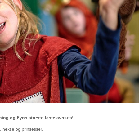
ing og Fyns største fastelavnsris!
, hekse og prinsesser.