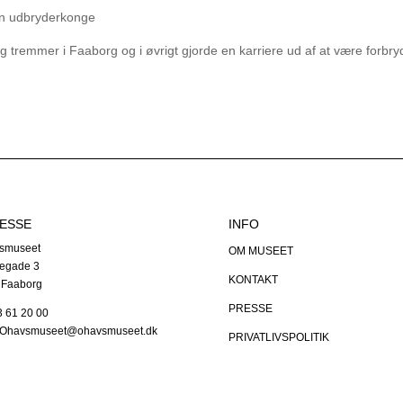
gen udbryderkonge
 tremmer i Faaborg og i øvrigt gjorde en karriere ud af at være forbry
ESSE
INFO
smuseet
OM MUSEET
egade 3
KONTAKT
 Faaborg
PRESSE
63 61 20 00
: Ohavsmuseet@ohavsmuseet.dk
PRIVATLIVSPOLITIK