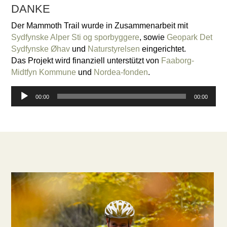
DANKE
Der Mammoth Trail wurde in Zusammenarbeit mit
Sydfynske Alper Sti og sporbyggere
, sowie
Geopark Det
Sydfynske Øhav
und
Naturstyrelsen
eingerichtet.
Das Projekt wird finanziell unterstützt von
Faaborg-
Midtfyn Kommune
und
Nordea-fonden
.
Audio-
00:00
00:00
Player