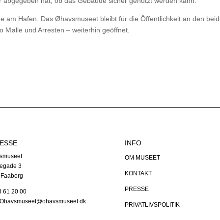
r abgegeben hat, ob das Gebäude sicher genutzt werden kann.
de am Hafen. Das Øhavsmuseet bleibt für die Öffentlichkeit an den bei
Mølle und Arresten – weiterhin geöffnet.
ESSE
INFO
smuseet
OM MUSEET
egade 3
KONTAKT
 Faaborg
PRESSE
63 61 20 00
: Ohavsmuseet@ohavsmuseet.dk
PRIVATLIVSPOLITIK