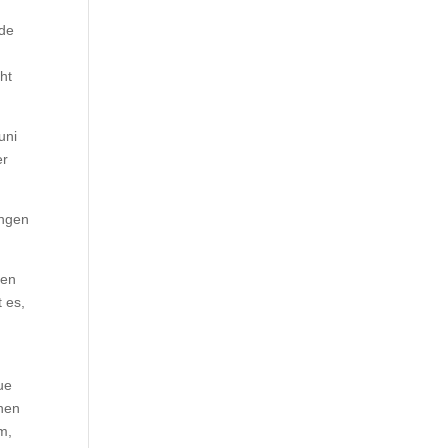
üde
ht
uni
er
ungen
nen
 es,
ue
nnen
m,