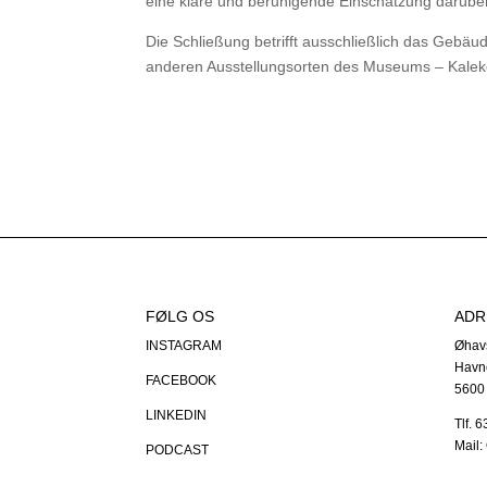
eine klare und beruhigende Einschätzung darübe
Die Schließung betrifft ausschließlich das Gebäu
anderen Ausstellungsorten des Museums – Kaleko 
FØLG OS
ADR
INSTAGRAM
Øhav
Havn
FACEBOOK
5600
LINKEDIN
Tlf. 
Mail
PODCAST