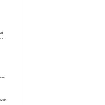
al
ssen
ine
hörde