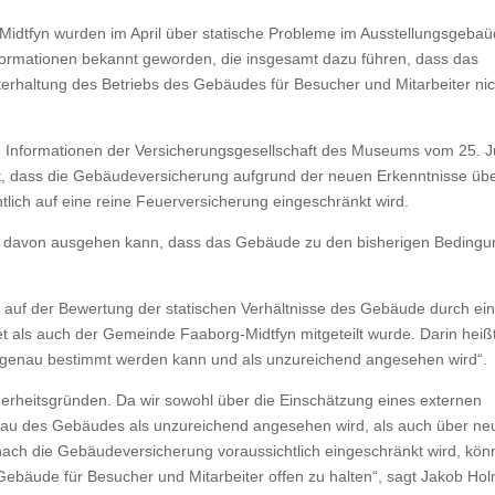
dtfyn wurden im April über statische Probleme im Ausstellungsgeba
nformationen bekannt geworden, die insgesamt dazu führen, dass das
erhaltung des Betriebs des Gebäudes für Besucher und Mitarbeiter nic
uelle Informationen der Versicherungsgesellschaft des Museums vom 25. J
ilt, dass die Gebäudeversicherung aufgrund der neuen Erkenntnisse üb
lich auf eine reine Feuerversicherung eingeschränkt wird.
r davon ausgehen kann, dass das Gebäude zu den bisherigen Beding
 auf der Bewertung der statischen Verhältnisse des Gebäude durch ei
als auch der Gemeinde Faaborg-Midtfyn mitgeteilt wurde. Darin heißt
 genau bestimmt werden kann und als unzureichend angesehen wird“.
erheitsgründen. Da wir sowohl über die Einschätzung eines externen
eau des Gebäudes als unzureichend angesehen wird, als auch über ne
nach die Gebäudeversicherung voraussichtlich eingeschränkt wird, kö
ebäude für Besucher und Mitarbeiter offen zu halten“, sagt Jakob Hol