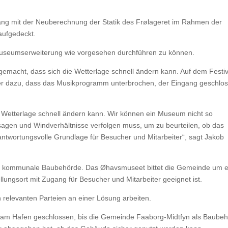
g mit der Neuberechnung der Statik des Frølageret im Rahmen der
aufgedeckt.
 Museumserweiterung wie vorgesehen durchführen zu können.
macht, dass sich die Wetterlage schnell ändern kann. Auf dem Festiv
tter dazu, dass das Musikprogramm unterbrochen, der Eingang geschlo
 Wetterlage schnell ändern kann. Wir können ein Museum nicht so
rsagen und Windverhältnisse verfolgen muss, um zu beurteilen, ob das
ntwortungsvolle Grundlage für Besucher und Mitarbeiter“, sagt Jakob
ge kommunale Baubehörde. Das Øhavsmuseet bittet die Gemeinde um e
llungsort mit Zugang für Besucher und Mitarbeiter geeignet ist.
relevanten Parteien an einer Lösung arbeiten.
am Hafen geschlossen, bis die Gemeinde Faaborg-Midtfyn als Baube